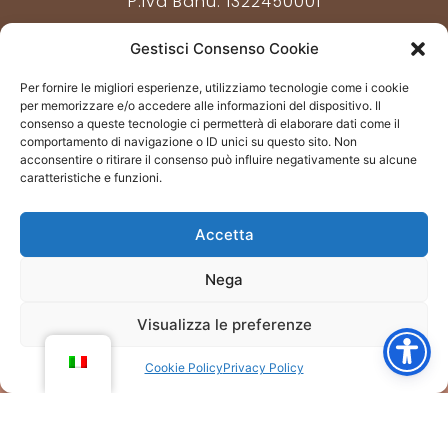
P.iva Banu:
1322450001
Gestisci Consenso Cookie
CONNETITI CON NOI
Per fornire le migliori esperienze, utilizziamo tecnologie come i cookie
Stra. Lagnasco, 4 12030 Scarnafigi (CN) – Italy
per memorizzare e/o accedere alle informazioni del dispositivo. Il
consenso a queste tecnologie ci permetterà di elaborare dati come il
comportamento di navigazione o ID unici su questo sito. Non
+39 351 26 89 882
acconsentire o ritirare il consenso può influire negativamente su alcune
caratteristiche e funzioni.
info@ashramharmonia.com
F
Y
I
Accetta
a
o
n
c
u
s
Nega
e
t
t
Visualizza le preferenze
b
u
a
o
b
g
©Ashram Harmonia 2025 - All rights reserved
Cookie Policy
Privacy Policy
o
e
r
Privacy Policy
k
a
Cookie Policy
m