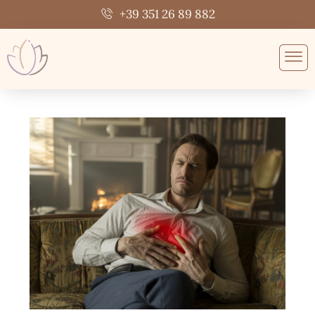
Vai
+39 351 26 89 882
al
contenuto