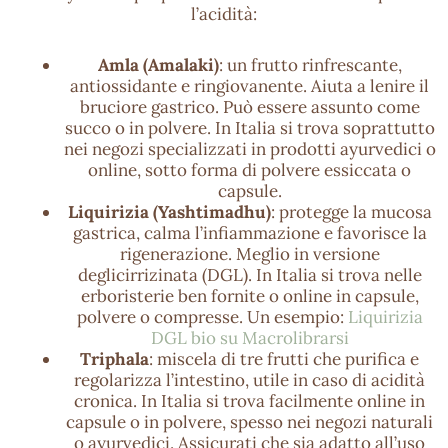
l’acidità:
Amla (Amalaki)
: un frutto rinfrescante,
antiossidante e ringiovanente. Aiuta a lenire il
bruciore gastrico. Può essere assunto come
succo o in polvere. In Italia si trova soprattutto
nei negozi specializzati in prodotti ayurvedici o
online, sotto forma di polvere essiccata o
capsule.
Liquirizia (Yashtimadhu)
: protegge la mucosa
gastrica, calma l’infiammazione e favorisce la
rigenerazione. Meglio in versione
deglicirrizinata (DGL). In Italia si trova nelle
erboristerie ben fornite o online in capsule,
polvere o compresse. Un esempio:
Liquirizia
DGL bio su Macrolibrarsi
Triphala
: miscela di tre frutti che purifica e
regolarizza l’intestino, utile in caso di acidità
cronica. In Italia si trova facilmente online in
capsule o in polvere, spesso nei negozi naturali
o ayurvedici. Assicurati che sia adatto all’uso